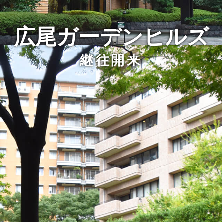
広尾ガーデンヒルズ
継往開来